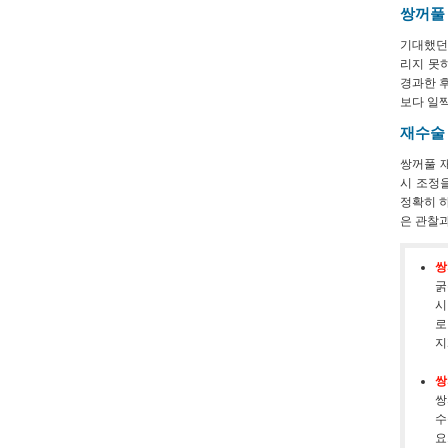
쌍꺼풀
기대했던
리지 못
경과한 후
보다 일찍
재수술
쌍꺼풀 
시 조정
정확히 하
은 관찰
쌍
굵
시
로
지
쌍
쌍
수
요