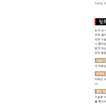
드리는 
눈과 눈
위로 올
전문 시
나 흉터없
럽게 하는
뒤에 봉
약 30
마취는 
다.
수술후 
를 확인