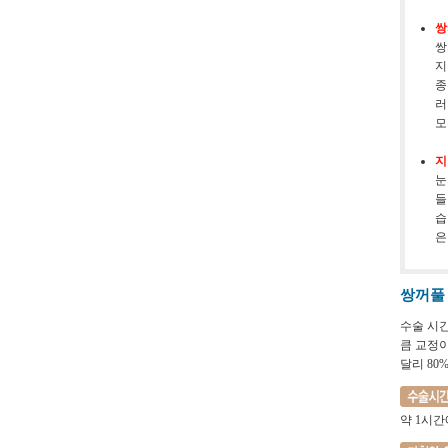
쌍
쌍
지
종
러
모
지
눈
들
습
은
쌍꺼풀
수술 시
큼 교정이
달리 80
약 1시간