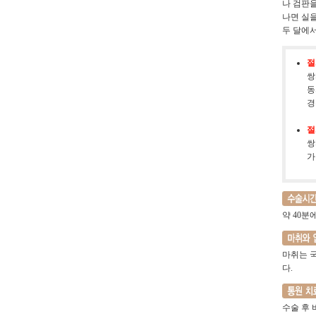
나 검판을
나면 실을
두 달에서
절
쌍
동
경
절
쌍
가
약 40분
마취는 
다.
수술 후 