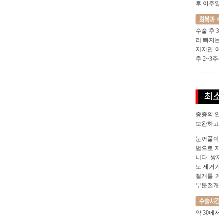
후 이주
수술 후 
리 빠지는
지지만 
후 2~3
중증의 
보완하고
눈꺼풀이
법으로 지
니다. 
도 제거
절개를 
부분절개
약 30에