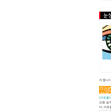
야 합니다
(아웃폴더
요즘 쉽
더, 아