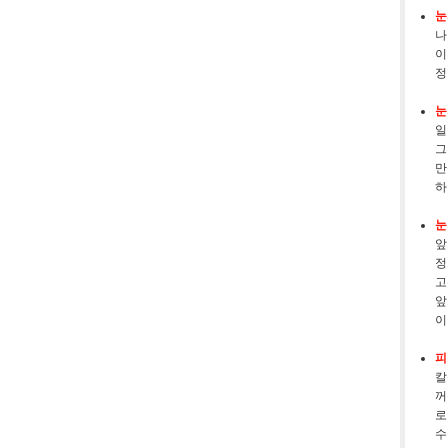
눈
나
이
정
눈
일
그
만
하
눈
앞
정
고
앞
이
피
칼
꺼
로
수