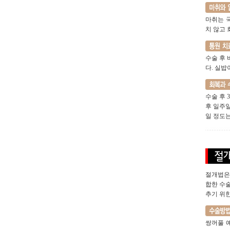
마취는 
치 않고
수술 후 
다. 실밥
수술 후 
후 일주
일 정도
절개법은
합한 수술
추기 위
쌍꺼풀 예