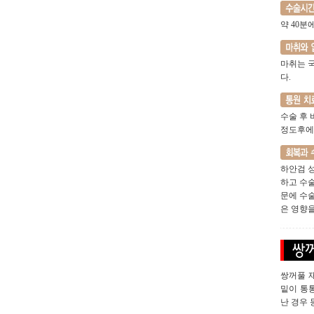
약 40분
마취는 
다.
수술 후 
정도후에
하안검 
하고 수
문에 수
은 영향을
쌍꺼풀 재
밑이 통통
난 경우 