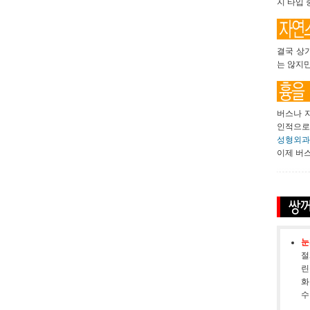
지 타입 
결국 상
는 않지
버스나 
인적으로
성형외과의 
이제 버
눈
절
린
화
수