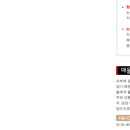
항
눈
지
눈
지
복
원
피부에 
않기 때문
들에게 좋
주위 안
우, 당장
않으므로
약 30~