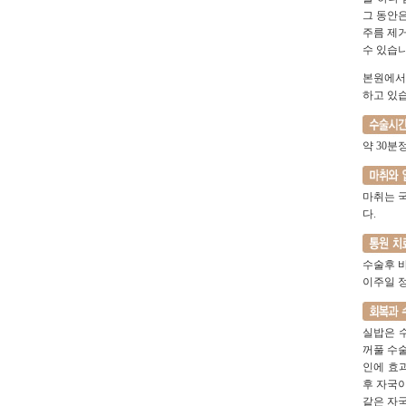
그 동안은
주름 제거
수 있습니
본원에서
하고 있
약 30
마취는 
다.
수술후 바
이주일 
실밥은 
꺼풀 수
인에 효
후 자국이
같은 자