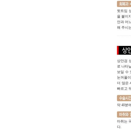
뒷트임 
을 붙이지
안과 어
해 주시는
상안검 
로 나타
보일 수
눈꺼풀이
더 많은
빠르고 우
약 40분
마취는 
다.