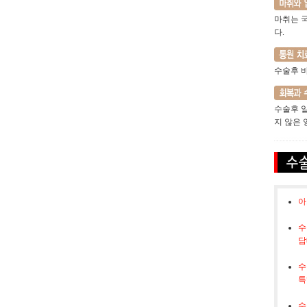
마취는 
다.
수술후 
수술후 
지 않은 
아
수
담
수
특
수