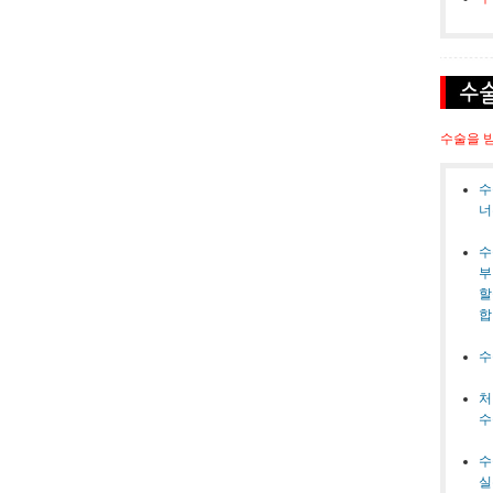
수술을 
수
너
수
부
할
합
수
처
수
수
실